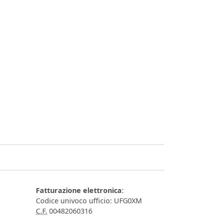
Fatturazione elettronica
:
Codice univoco ufficio: UFG0XM
C.F.
00482060316